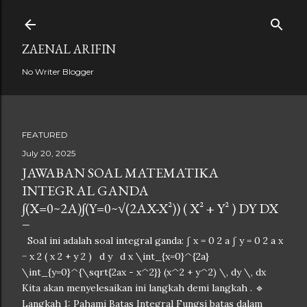
Skip to main content
ZAENAL ARIFIN
No Writer Blogger
FEATURED
July 20, 2025
JAWABAN SOAL MATEMATIKA
INTEGRAL GANDA
∫(X=0~2A)∫(Y=0~√(2AX-X²)) ( X² + Y² ) DY DX
Soal ini adalah soal integral ganda: ∫ x = 0 2 a ∫ y = 0 2 a x
− x 2 ( x 2 + y 2 ) d y d x \int_{x=0}^{2a}
\int_{y=0}^{\sqrt{2ax - x^2}} (x^2 + y^2) \, dy \, dx
Kita akan menyelesaikan ini langkah demi langkah . 🔹
Langkah 1: Pahami Batas Integral Fungsi batas dalam