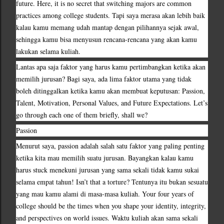
future. Here, it is no secret that switching majors are common 
practices among college students. Tapi saya merasa akan lebih baik 
kalau kamu memang udah mantap dengan pilihannya sejak awal, 
sehingga kamu bisa menyusun rencana-rencana yang akan kamu 
lakukan selama kuliah.
Lantas apa saja faktor yang harus kamu pertimbangkan ketika akan 
memilih jurusan? Bagi saya, ada lima faktor utama yang tidak 
boleh ditinggalkan ketika kamu akan membuat keputusan: Passion, 
Talent, Motivation, Personal Values, and Future Expectations. Let’s 
go through each one of them briefly, shall we?
Passion
Menurut saya, passion adalah salah satu faktor yang paling penting 
ketika kita mau memilih suatu jurusan. Bayangkan kalau kamu 
harus stuck menekuni jurusan yang sama sekali tidak kamu sukai 
selama empat tahun! Isn’t that a torture? Tentunya itu bukan sesuatu 
yang mau kamu alami di masa-masa kuliah. Your four years of 
college should be the times when you shape your identity, integrity, 
and perspectives on world issues. Waktu kuliah akan sama sekali 