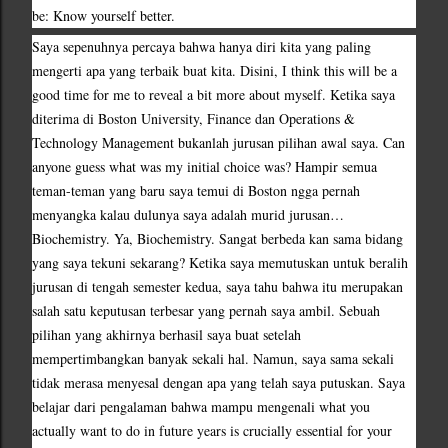
be: Know yourself better.
Saya sepenuhnya percaya bahwa hanya diri kita yang paling 
mengerti apa yang terbaik buat kita. Disini, I think this will be a 
good time for me to reveal a bit more about myself. Ketika saya 
diterima di Boston University, Finance dan Operations & 
Technology Management bukanlah jurusan pilihan awal saya. Can 
anyone guess what was my initial choice was? Hampir semua 
teman-teman yang baru saya temui di Boston ngga pernah 
menyangka kalau dulunya saya adalah murid jurusan…
Biochemistry. Ya, Biochemistry. Sangat berbeda kan sama bidang 
yang saya tekuni sekarang? Ketika saya memutuskan untuk beralih 
jurusan di tengah semester kedua, saya tahu bahwa itu merupakan 
salah satu keputusan terbesar yang pernah saya ambil. Sebuah 
pilihan yang akhirnya berhasil saya buat setelah 
mempertimbangkan banyak sekali hal. Namun, saya sama sekali 
tidak merasa menyesal dengan apa yang telah saya putuskan. Saya 
belajar dari pengalaman bahwa mampu mengenali what you 
actually want to do in future years is crucially essential for your 