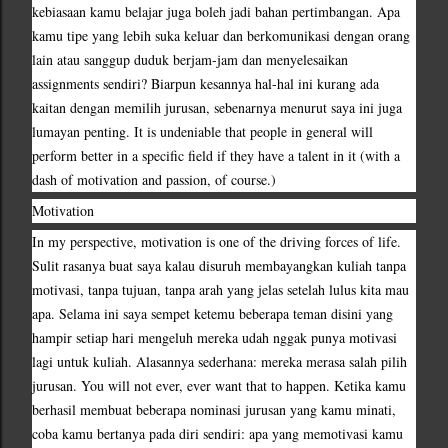
kebiasaan kamu belajar juga boleh jadi bahan pertimbangan. Apa 
kamu tipe yang lebih suka keluar dan berkomunikasi dengan orang 
lain atau sanggup duduk berjam-jam dan menyelesaikan 
assignments sendiri? Biarpun kesannya hal-hal ini kurang ada 
kaitan dengan memilih jurusan, sebenarnya menurut saya ini juga 
lumayan penting. It is undeniable that people in general will 
perform better in a specific field if they have a talent in it (with a 
dash of motivation and passion, of course.)
Motivation
In my perspective, motivation is one of the driving forces of life. 
Sulit rasanya buat saya kalau disuruh membayangkan kuliah tanpa 
motivasi, tanpa tujuan, tanpa arah yang jelas setelah lulus kita mau 
apa. Selama ini saya sempet ketemu beberapa teman disini yang 
hampir setiap hari mengeluh mereka udah nggak punya motivasi 
lagi untuk kuliah. Alasannya sederhana: mereka merasa salah pilih 
jurusan. You will not ever, ever want that to happen. Ketika kamu 
berhasil membuat beberapa nominasi jurusan yang kamu minati, 
coba kamu bertanya pada diri sendiri: apa yang memotivasi kamu 