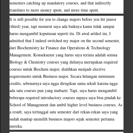
semesters catching up mandatory courses, and that indirectly 
translates to more money spent, and more time spent.
It is still possible for you to change majors before you hit junior 
(third) year, tapi menurut saya ada baiknya kamu tidak sampai 
harus mengambil keputusan seperti itu. Di awal artikel ini, I 
admitted that I indeed switched my major on the second semester, 
dari Biochemistry ke Finance dan Operations & Technology 
Management. Konsekuensi yang harus saya terima adalah semua 
Biology & Chemistry courses yang dulunya merupakan required 
courses untuk Biochem major, dialihkan menjadi elective 
requirements untuk Business major. Secara hitungan minimum 
credits, sebenarnya saya ngga dirugikan sama sekali karena ngga 
ada satu courses pun yang mubazir. Tapi, saya harus mengambil 
beberapa required introductory courses supaya saya bisa pindah ke 
School of Management dan ambil higher level business courses. As 
a result, saya tertinggal satu semester dari rekan-rekan saya yang 
sudah mantap memilih business majors sejak semester pertama 
mereka.