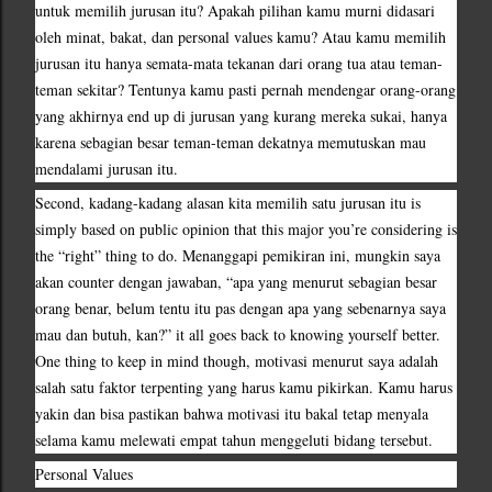
untuk memilih jurusan itu? Apakah pilihan kamu murni didasari 
oleh minat, bakat, dan personal values kamu? Atau kamu memilih 
jurusan itu hanya semata-mata tekanan dari orang tua atau teman-
teman sekitar? Tentunya kamu pasti pernah mendengar orang-orang 
yang akhirnya end up di jurusan yang kurang mereka sukai, hanya 
karena sebagian besar teman-teman dekatnya memutuskan mau 
mendalami jurusan itu.
Second, kadang-kadang alasan kita memilih satu jurusan itu is 
simply based on public opinion that this major you’re considering is 
the “right” thing to do. Menanggapi pemikiran ini, mungkin saya 
akan counter dengan jawaban, “apa yang menurut sebagian besar 
orang benar, belum tentu itu pas dengan apa yang sebenarnya saya 
mau dan butuh, kan?” it all goes back to knowing yourself better. 
One thing to keep in mind though, motivasi menurut saya adalah 
salah satu faktor terpenting yang harus kamu pikirkan. Kamu harus 
yakin dan bisa pastikan bahwa motivasi itu bakal tetap menyala 
selama kamu melewati empat tahun menggeluti bidang tersebut. 
Personal Values