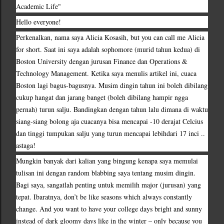
Academic Life"
Hello everyone! 
Perkenalkan, nama saya Alicia Kosasih, but you can call me Alicia 
for short. Saat ini saya adalah sophomore (murid tahun kedua) di 
Boston University dengan jurusan Finance dan Operations & 
Technology Management. Ketika saya menulis artikel ini, cuaca 
Boston lagi bagus-bagusnya. Musim dingin tahun ini boleh dibilang 
cukup hangat dan jarang banget (boleh dibilang hampir ngga 
pernah) turun salju. Bandingkan dengan tahun lalu dimana di waktu 
siang-siang bolong aja cuacanya bisa mencapai -10 derajat Celcius 
dan tinggi tumpukan salju yang turun mencapai lebihdari 17 inci .. 
astaga!
Mungkin banyak dari kalian yang bingung kenapa saya memulai 
tulisan ini dengan random blabbing saya tentang musim dingin. 
Bagi saya, sangatlah penting untuk memilih major (jurusan) yang 
tepat. Ibaratnya, don’t be like seasons which always constantly 
change. And you want to have your college days bright and sunny 
instead of dark gloomy days like in the winter – only because you 