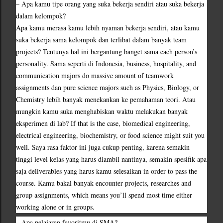
– Apa kamu tipe orang yang suka bekerja sendiri atau suka bekerja 
dalam kelompok?
Apa kamu merasa kamu lebih nyaman bekerja sendiri, atau kamu 
suka bekerja sama kelompok dan terlibat dalam banyak team 
projects? Tentunya hal ini bergantung banget sama each person’s 
personality. Sama seperti di Indonesia, business, hospitality, and 
communication majors do massive amount of teamwork 
assignments dan pure science majors such as Physics, Biology, or 
Chemistry lebih banyak menekankan ke pemahaman teori. Atau 
mungkin kamu suka menghabiskan waktu melakukan banyak 
eksperimen di lab? If that is the case, biomedical engineering, 
electrical engineering, biochemistry, or food science might suit you 
well. Saya rasa faktor ini juga cukup penting, karena semakin 
tinggi level kelas yang harus diambil nantinya, semakin spesifik apa 
saja deliverables yang harus kamu selesaikan in order to pass the 
course. Kamu bakal banyak encounter projects, researches and 
group assignments, which means you’ll spend most time either 
working alone or in groups.
– Apa pelajaran favoritmu di SMA?