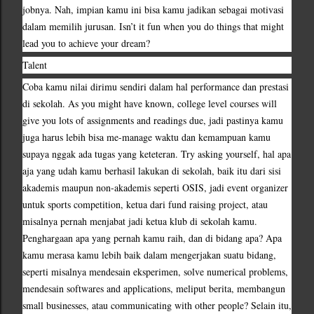
jobnya. Nah, impian kamu ini bisa kamu jadikan sebagai motivasi 
dalam memilih jurusan. Isn’t it fun when you do things that might 
lead you to achieve your dream?
Talent
Coba kamu nilai dirimu sendiri dalam hal performance dan prestasi 
di sekolah. As you might have known, college level courses will 
give you lots of assignments and readings due, jadi pastinya kamu 
juga harus lebih bisa me-manage waktu dan kemampuan kamu 
supaya nggak ada tugas yang keteteran. Try asking yourself, hal apa 
aja yang udah kamu berhasil lakukan di sekolah, baik itu dari sisi 
akademis maupun non-akademis seperti OSIS, jadi event organizer 
untuk sports competition, ketua dari fund raising project, atau 
misalnya pernah menjabat jadi ketua klub di sekolah kamu. 
Penghargaan apa yang pernah kamu raih, dan di bidang apa? Apa 
kamu merasa kamu lebih baik dalam mengerjakan suatu bidang, 
seperti misalnya mendesain eksperimen, solve numerical problems, 
mendesain softwares and applications, meliput berita, membangun 
small businesses, atau communicating with other people? Selain itu, 