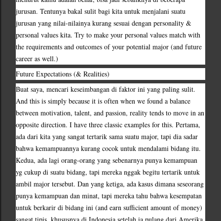
jurusan. Tentunya bakal sulit bagi kita untuk menjalani suatu 
jurusan yang nilai-nilainya kurang sesuai dengan personality & 
personal values kita. Try to make your personal values match with 
the requirements and outcomes of your potential major (and future 
career as well.)
Future Expectations (& Realities)
Buat saya, mencari keseimbangan di faktor ini yang paling sulit. 
And this is simply because it is often when we found a balance 
between motivation, talent, and passion, reality tends to move in an 
opposite direction. I have three classic examples for this. Pertama, 
ada dari kita yang sangat tertarik sama suatu major, tapi dia sadar 
bahwa kemampuannya kurang cocok untuk mendalami bidang itu. 
Kedua, ada lagi orang-orang yang sebenarnya punya kemampuan 
yg cukup di suatu bidang, tapi mereka nggak begitu tertarik untuk 
ambil major tersebut. Dan yang ketiga, ada kasus dimana seseorang 
punya kemampuan dan minat, tapi mereka tahu bahwa kesempatan 
untuk berkarir di bidang ini (and earn sufficient amount of money) 
sangat tipis, khususnya di Indonesia setelah ia pulang dari Amerika. 