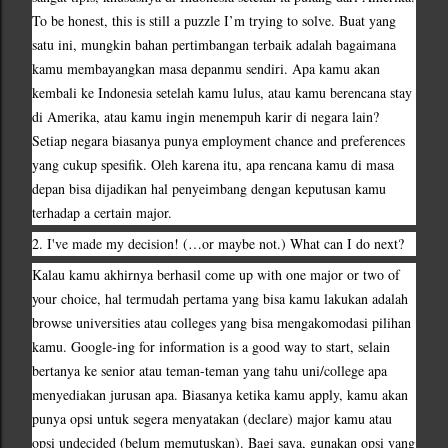
To be honest, this is still a puzzle I’m trying to solve. Buat yang 
satu ini, mungkin bahan pertimbangan terbaik adalah bagaimana 
kamu membayangkan masa depanmu sendiri. Apa kamu akan 
kembali ke Indonesia setelah kamu lulus, atau kamu berencana stay 
di Amerika, atau kamu ingin menempuh karir di negara lain? 
Setiap negara biasanya punya employment chance and preferences 
yang cukup spesifik. Oleh karena itu, apa rencana kamu di masa 
depan bisa dijadikan hal penyeimbang dengan keputusan kamu 
terhadap a certain major.
2. I've made my decision! (…or maybe not.) What can I do next?
Kalau kamu akhirnya berhasil come up with one major or two of 
your choice, hal termudah pertama yang bisa kamu lakukan adalah 
browse universities atau colleges yang bisa mengakomodasi pilihan 
kamu. Google-ing for information is a good way to start, selain 
bertanya ke senior atau teman-teman yang tahu uni/college apa 
menyediakan jurusan apa. Biasanya ketika kamu apply, kamu akan 
punya opsi untuk segera menyatakan (declare) major kamu atau 
opsi undecided (belum memutuskan). Bagi saya, gunakan opsi yang 