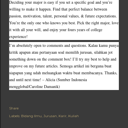
Deciding your major is easy if you set a specific goal and you’re 
willing to make it happen. Find that perfect balance between 
passion, motivation, talent, personal values, & future expectations. 
You’re the only one who knows you best. Pick the right major, love 
it with all your will, and enjoy your fours years of college 
experience!
I’m absolutely open to comments and questions. Kalau kamu punya 
kritik apapun atau pertanyaan soal memilih jurusan, silahkan jot 
something down on the comment box! I’ll try my best to help and 
improve on my future articles. Semoga artikel ini berguna buat 
siapapun yang udah meluangkan waktu buat membacanya. Thanks, 
and until next time! – Alicia (Sumber Indonesia 
mengglobal/Caroline Damanik)
Share
Labels:
Bidang Ilmu
Jurusan
Karir
Kuliah