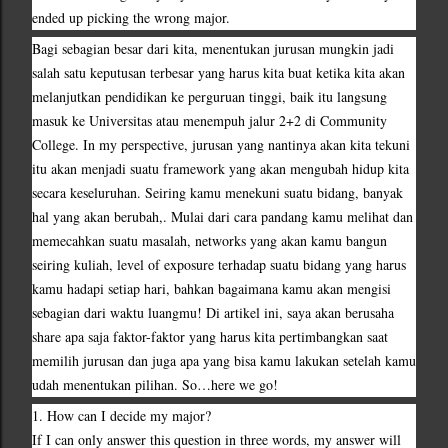
ended up picking the wrong major.
Bagi sebagian besar dari kita, menentukan jurusan mungkin jadi 
salah satu keputusan terbesar yang harus kita buat ketika kita akan 
melanjutkan pendidikan ke perguruan tinggi, baik itu langsung 
masuk ke Universitas atau menempuh jalur 2+2 di Community 
College. In my perspective, jurusan yang nantinya akan kita tekuni 
itu akan menjadi suatu framework yang akan mengubah hidup kita 
secara keseluruhan. Seiring kamu menekuni suatu bidang, banyak 
hal yang akan berubah,. Mulai dari cara pandang kamu melihat dan 
memecahkan suatu masalah, networks yang akan kamu bangun 
seiring kuliah, level of exposure terhadap suatu bidang yang harus 
kamu hadapi setiap hari, bahkan bagaimana kamu akan mengisi 
sebagian dari waktu luangmu! Di artikel ini, saya akan berusaha 
share apa saja faktor-faktor yang harus kita pertimbangkan saat 
memilih jurusan dan juga apa yang bisa kamu lakukan setelah kamu 
udah menentukan pilihan. So…here we go!
1. How can I decide my major?
If I can only answer this question in three words, my answer will 