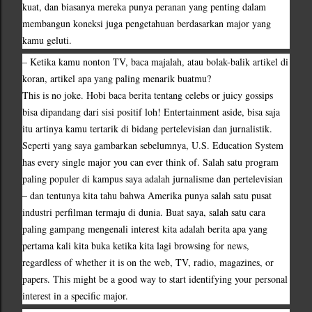
kuat, dan biasanya mereka punya peranan yang penting dalam 
membangun koneksi juga pengetahuan berdasarkan major yang 
kamu geluti.
– Ketika kamu nonton TV, baca majalah, atau bolak-balik artikel di 
koran, artikel apa yang paling menarik buatmu?
This is no joke. Hobi baca berita tentang celebs or juicy gossips 
bisa dipandang dari sisi positif loh! Entertainment aside, bisa saja 
itu artinya kamu tertarik di bidang pertelevisian dan jurnalistik. 
Seperti yang saya gambarkan sebelumnya, U.S. Education System 
has every single major you can ever think of. Salah satu program 
paling populer di kampus saya adalah jurnalisme dan pertelevisian 
– dan tentunya kita tahu bahwa Amerika punya salah satu pusat 
industri perfilman termaju di dunia. Buat saya, salah satu cara 
paling gampang mengenali interest kita adalah berita apa yang 
pertama kali kita buka ketika kita lagi browsing for news, 
regardless of whether it is on the web, TV, radio, magazines, or 
papers. This might be a good way to start identifying your personal 
interest in a specific major.