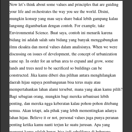
Now let’s think about some values and principles that are guiding 
your life and orchestrates the way you see the world. Disini, 
mungkin konsep yang mau saya share bakal lebih gampang kalau 
langsung digambarkan dengan contoh. For example, take 
Environmental Science. Buat saya, contoh ini menarik karena 
bidang ini adalah salah satu bidang yang banyak menggabungkan 
ilmu eksakta dan moral values dalam analisisnya. When we were 
discussing on issues of development, the concept of urbanization 
came up. In order for an urban area to expand and grow, some 
lands and trees need to be sacrificed so buildings can be 
constructed. Jika kamu diberi dua pilihan antara menghilangkan 
daerah hijau supaya pembangunan bisa terus maju atau 
mempertahankan lahan alami tersebut, mana yang akan kamu pilih? 
Bagi sebagian orang, mungkin bagi mereka urbanisasi lebih 
penting, dan mereka ngga keberatan kalau pohon-pohon ditebang 
semua. Akan tetapi, ada pihak yang lebih mementingkan adanya 
lahan hijau. Believe it or not, personal values juga punya peranan 
penting ketika kamu nanti terjun ke suatu jurusan. Apa yang 
menurut kamu adalah benar, bisa jadi sebaliknya di beberapa 