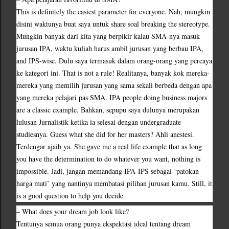
This is definitely the easiest parameter for everyone. Nah, mungkin 
disini waktunya buat saya untuk share soal breaking the stereotype. 
Mungkin banyak dari kita yang berpikir kalau SMA-nya masuk 
jurusan IPA, waktu kuliah harus ambil jurusan yang berbau IPA, 
and IPS-wise. Dulu saya termasuk dalam orang-orang yang percaya 
ke kategori ini. That is not a rule! Realitanya, banyak kok mereka-
mereka yang memilih jurusan yang sama sekali berbeda dengan apa 
yang mereka pelajari pas SMA. IPA people doing business majors 
are a classic example. Bahkan, sepupu saya dulunya merupakan 
lulusan Jurnalistik ketika ia selesai dengan undergraduate 
studiesnya. Guess what she did for her masters? Ahli anestesi. 
Terdengar ajaib ya. She gave me a real life example that as long 
you have the determination to do whatever you want, nothing is 
impossible. Jadi, jangan memandang IPA-IPS sebagai ‘patokan 
harga mati’ yang nantinya membatasi pilihan jurusan kamu. Still, it 
is a good question to help you decide.
– What does your dream job look like?
Tentunya semua orang punya ekspektasi ideal tentang dream 