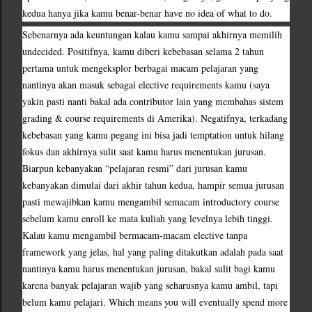
kedua hanya jika kamu benar-benar have no idea of what to do.
Sebenarnya ada keuntungan kalau kamu sampai akhirnya memilih 
undecided. Positifnya, kamu diberi kebebasan selama 2 tahun 
pertama untuk mengeksplor berbagai macam pelajaran yang 
nantinya akan masuk sebagai elective requirements kamu (saya 
yakin pasti nanti bakal ada contributor lain yang membahas sistem 
grading & course requirements di Amerika). Negatifnya, terkadang 
kebebasan yang kamu pegang ini bisa jadi temptation untuk hilang 
fokus dan akhirnya sulit saat kamu harus menentukan jurusan. 
Biarpun kebanyakan “pelajaran resmi” dari jurusan kamu 
kebanyakan dimulai dari akhir tahun kedua, hampir semua jurusan 
pasti mewajibkan kamu mengambil semacam introductory course 
sebelum kamu enroll ke mata kuliah yang levelnya lebih tinggi. 
Kalau kamu mengambil bermacam-macam elective tanpa 
framework yang jelas, hal yang paling ditakutkan adalah pada saat 
nantinya kamu harus menentukan jurusan, bakal sulit bagi kamu 
karena banyak pelajaran wajib yang seharusnya kamu ambil, tapi 
belum kamu pelajari. Which means you will eventually spend more 