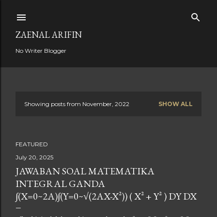
Skip to main content
ZAENAL ARIFIN
No Writer Blogger
Showing posts from November, 2022
SHOW ALL
P
o
FEATURED
s
July 20, 2025
t
JAWABAN SOAL MATEMATIKA
INTEGRAL GANDA
s
∫(X=0~2A)∫(Y=0~√(2AX-X²)) ( X² + Y² ) DY DX