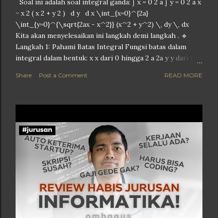
Soal ini adalah soal integral ganda: ∫ x = 0 2 a ∫ y = 0 2 a x
− x 2 ( x 2 + y 2 ) d y d x \int_{x=0}^{2a}
\int_{y=0}^{\sqrt{2ax - x^2}} (x^2 + y^2) \, dy \, dx
Kita akan menyelesaikan ini langkah demi langkah . 🔹
Langkah 1: Pahami Batas Integral Fungsi batas dalam
integral dalam bentuk: x x dari 0 hingga 2 a 2a y y dari 0
hingga 2 a x − x 2 \sqrt{2ax - x^2} Perhatikan bahwa
Share
Post a Comment
READ MORE
batas atas untuk y y adalah 2 a x − x 2 \sqrt{2ax - x^2} ,
yang merupakan persamaan dari setengah lingkaran: y 2 =
2 a x − x 2 ⇒ x 2 − 2 a x + y 2 = 0 ⇒ ( x − a ) 2 + y 2 = a 2 y^2
= 2ax - x^2 \Rightarrow x^2 - 2ax + y^2 = 0
\Rightarrow (x - a)^2 + y^2 = a^2 Ini adalah persamaan
lingkaran berjari-jari a a , berpusat di ( a , 0 ) (a, 0) . Tapi
karena y y dari 0 sampai ⋅ \sqrt{\cdot} , ini hanya bagian
atas setengah lingkaran . 🔹 Langkah 2: Evaluasi Integral
Dalam (dengan variabel y) ∫ 0 2 a x − x 2 ( x 2 + y 2 ) d y
\int_{0}^{\sqrt{2ax - x^2}} (x^2 + y^2) \, dy Karena x 2
x^2 a...